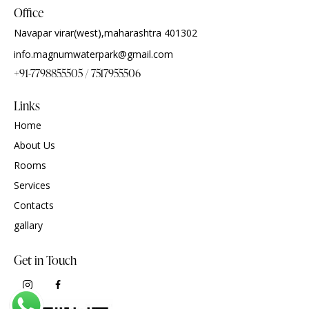
Office
Navapar virar(west),maharashtra 401302
info.magnumwaterpark@gmail.com
+91-7798855505 / 7517955506
Links
Home
About Us
Rooms
Services
Contacts
gallary
Get in Touch