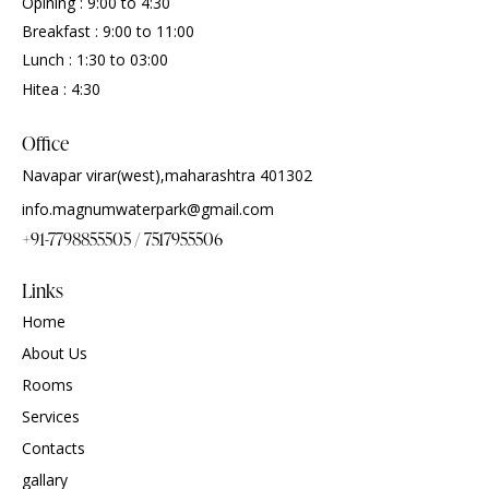
Opining : 9:00 to 4:30
Breakfast : 9:00 to 11:00
Lunch : 1:30 to 03:00
Hitea : 4:30
Office
Navapar virar(west),maharashtra 401302
info.magnumwaterpark@gmail.com
+91-7798855505 / 7517955506
Links
Home
About Us
Rooms
Services
Contacts
gallary